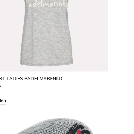
IRT LADIES PADELMARENKO
5
len