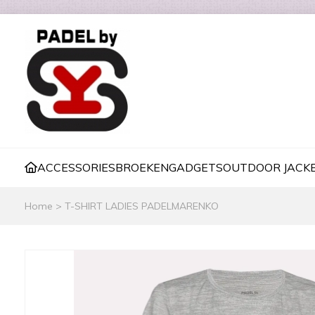
ACCESSORIES
BROEKEN
GADGETS
OUTDOOR JACK
Home
>
T-SHIRT LADIES PADELMARENKO