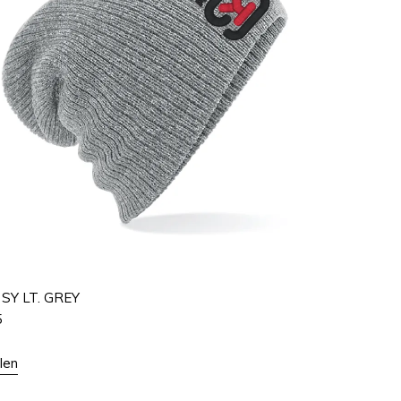
SY LT. GREY
5
len