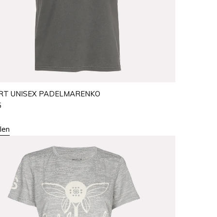
IRT UNISEX PADELMARENKO
5
len