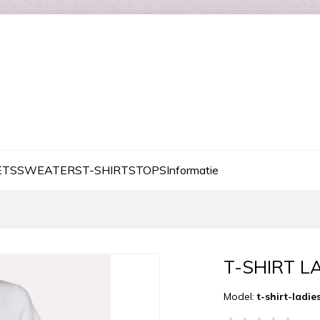
ETS
SWEATERS
T-SHIRTS
TOPS
Informatie
T-SHIRT L
Model:
t-shirt-ladi