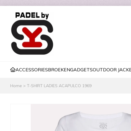
ACCESSORIES
BROEKEN
GADGETS
OUTDOOR JACK
Home
>
T-SHIRT LADIES ACAPULCO 1969