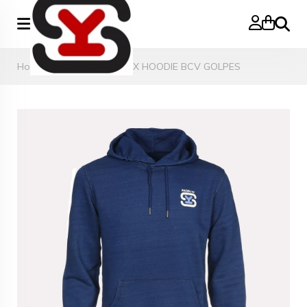
Zoeke
Home
>
SWEATER UNISEX HOODIE BCV GOLPES